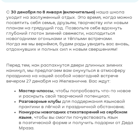
С
30 декабря по 8 января (включительно)
наша школа
уходит на заслуженный отдых. Это время, когда можно
посвятить себя семье, друзьям, творчеству или новым
планам на грядущий год. Позвольте себе вдохнуть
глубокий глоток зимней свежести, насладиться
новогодними огоньками и тёплыми встречами.
Когда же мы вернёмся, будем рады увидеть вас вновь,
отдохнувших и полных сил к новым свершениям!
Перед тем, как распахнутся двери длинных зимних
каникул, мы предлагаем вам окунуться в атмосферу
праздника на нашей особой новогодней встрече
вечером 27 декабря на Железничке. Вас ждут:
Мастер-классы
, чтобы попробовать что-то новое
и раскрыть свой творческий потенциал;
Разговорные клубы
для поддержания языковой
практики в лёгкой и праздничной обстановке;
Конкурсы новогодних стихотворений на сербском
языке
, чтобы вы смогли почувствовать язык
в поэтической форме и получить подарки от Деда
Мраза.