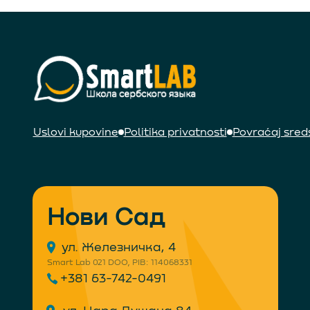
Uslovi kupovine
Politika privatnosti
Povraćaj sred
Нови Сад
ул. Железничка, 4
Smart Lab 021 DOO, PIB: 114068331
+381 63-742-0491