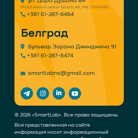
ул. Цара Душана 84
PR Edukativni centar SmartLAB, PIB: 113164785
+381 61-287-6464
Белград
Бульвар Зорана Джинджича 91
+381 61-287-6474
smartlabns@gmail.com
© 2026 «SmartLab». Все права защищены
Вся представленная на сайте
информация носит информационный