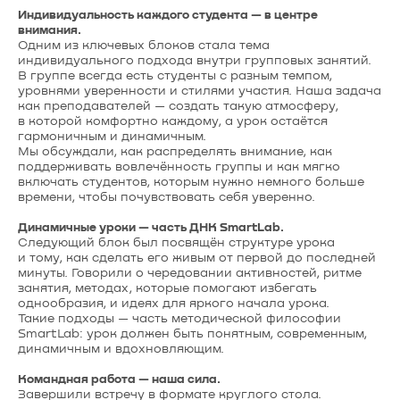
Индивидуальность каждого студента — в центре
внимания.
Одним из ключевых блоков стала тема
индивидуального подхода внутри групповых занятий.
В группе всегда есть студенты с разным темпом,
уровнями уверенности и стилями участия. Наша задача
как преподавателей — создать такую атмосферу,
в которой комфортно каждому, а урок остаётся
гармоничным и динамичным.
Мы обсуждали, как распределять внимание, как
поддерживать вовлечённость группы и как мягко
включать студентов, которым нужно немного больше
времени, чтобы почувствовать себя уверенно.
Динамичные уроки — часть ДНК SmartLab.
Следующий блок был посвящён структуре урока
и тому, как сделать его живым от первой до последней
минуты. Говорили о чередовании активностей, ритме
занятия, методах, которые помогают избегать
однообразия, и идеях для яркого начала урока.
Такие подходы — часть методической философии
SmartLab: урок должен быть понятным, современным,
динамичным и вдохновляющим.
Командная работа — наша сила.
Завершили встречу в формате круглого стола.