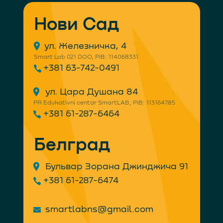
Нови Сад
ул. Железничка, 4
Smart Lab 021 DOO, PIB: 114068331
+381 63-742-0491
ул. Цара Душана 84
PR Edukativni centar SmartLAB, PIB: 113164785
+381 61-287-6464
Белград
Бульвар Зорана Джинджича 91
+381 61-287-6474
smartlabns@gmail.com